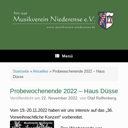
Zum
Inhalt
springen
Menü
Startseite
»
Aktuelles
»
Probewochenende 2022 – Haus
Düsse
Probewochenende 2022 – Haus Düsse
Veröffentlicht am
22. November 2022
von
Olaf Raffenberg
Vom 19.-20.11.2022 haben wir uns intensiv auf das „36.
Vorweihnachtliche Konzert“ vorbereitet.