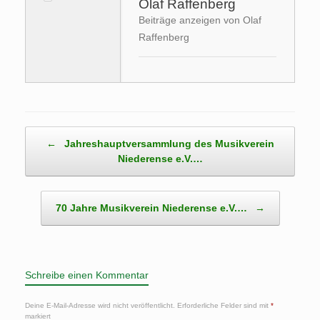
Olaf Raffenberg
Beiträge anzeigen von Olaf
Raffenberg
Beitragsnavigation
←
Jahreshauptversammlung des Musikverein
Niederense e.V.…
70 Jahre Musikverein Niederense e.V.…
→
Schreibe einen Kommentar
Deine E-Mail-Adresse wird nicht veröffentlicht.
Erforderliche Felder sind mit
*
markiert