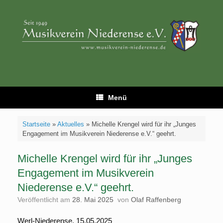
Zum
Inhalt
springen
Menü
Startseite
»
Aktuelles
»
Michelle Krengel wird für ihr „Junges
Engagement im Musikverein Niederense e.V.“ geehrt.
Michelle Krengel wird für ihr „Junges
Engagement im Musikverein
Niederense e.V.“ geehrt.
Veröffentlicht am
28. Mai 2025
von
Olaf Raffenberg
Werl-Niederense, 15.05.2025