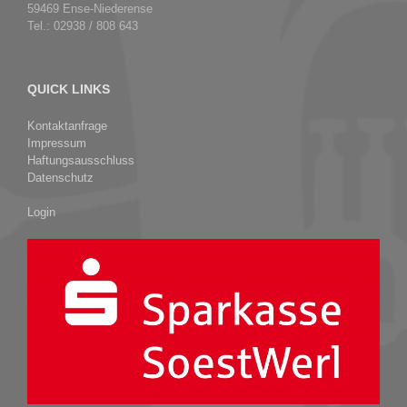
59469 Ense-Niederense
Tel.: 02938 / 808 643
QUICK LINKS
Kontaktanfrage
Impressum
Haftungsausschluss
Datenschutz
Login