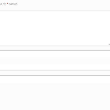
ind mit
*
markiert