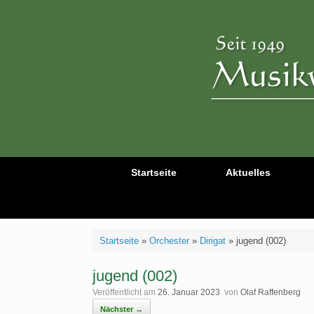
Zum
Inhalt
springen
Startseite
Aktuelles
Startseite
»
Orchester
»
Dirigat
»
jugend (002)
jugend (002)
Veröffentlicht am
26. Januar 2023
von
Olaf Raffenberg
Nächster →